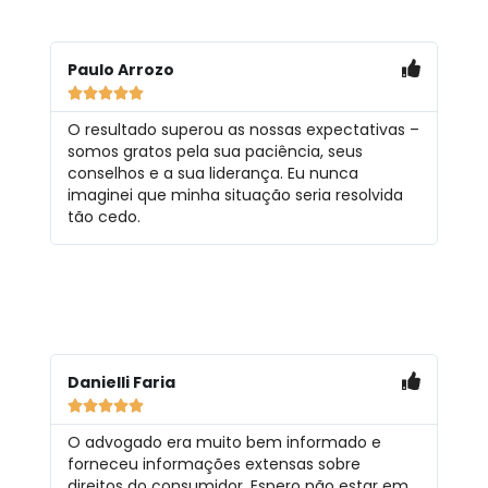
Paulo Arrozo





O resultado superou as nossas expectativas –
somos gratos pela sua paciência, seus
conselhos e a sua liderança. Eu nunca
imaginei que minha situação seria resolvida
tão cedo.
Danielli Faria





O advogado era muito bem informado e
forneceu informações extensas sobre
direitos do consumidor. Espero não estar em