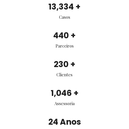
14,768
+
Casos
487
+
Parceiros
255
+
Clientes
1,159
+
Assessoria
27
Anos